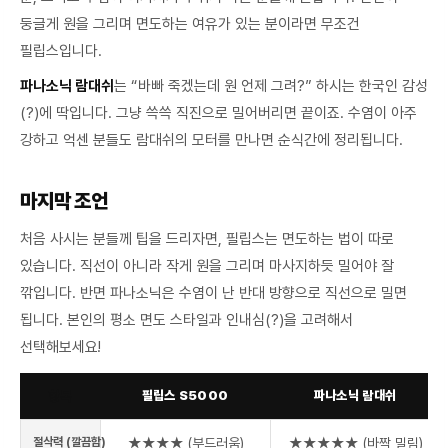
둥글게 원을 그리며 면도하는 여유가 있는 분이라면 무조건
필립스입니다.
파나소닉 람대쉬
는 “바빠 죽겠는데 원 언제 그려?” 하시는 한국인 감성
(?)에 딱입니다. 그냥 쓱쓱 직진으로 밀어버리면 끝이죠. 수염이 아주
강하고 억센 분들도 람대쉬의 모터를 만나면 순식간에 정리됩니다.
마지막 조언
처음 사시는 분들께 팁을 드리자면, 필립스는 면도하는 법이 따로
있습니다. 직선이 아니라 작게 원을 그리며 마사지하듯 밀어야 잘
깎입니다. 반면 파나소닉은 수염이 난 반대 방향으로 직선으로 밀면
됩니다. 본인의 평소 면도 스타일과 인내심(?)을 고려해서
선택해보세요!
항목
필립스 S5000
파나소닉 람대쉬
절삭력 (깔끔함)
★★★★ (부드러움)
★★★★★ (바짝 밀림)