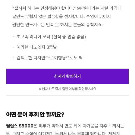
“절삭력 하나는 인정해줘야 합니다.” 9만원대라는 착한 가격에
날면도 부럽지 않은 깔끔함을 선사합니다. 수염이 굵어서
웬만한 면도기로는 만족 못 하시는 분들의 종착지죠.
초고속 리니어 모터 (절삭 중 멈춤 없음)
예리한 나노엣지 3중날
컴팩트한 디자인으로 여행용으로도 딱
최저가 확인하기
※ 현재 카드 즉시 할인 여부를 확인해보세요
어떤 분이 후회 안 할까요?
필립스 S5000
은 피부가 약해서 면도 뒤에 따가움을 자주 느끼시는
분, 그리고 수염이 여기저기 누워서 나는 분들께 권합니다. 천천히