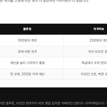
튼 위치를 고정해 쓰는 쪽이 더 중요하면 아쿠아R이 더 맞습니다.
블루밍
아쿠아R
16만원대 후반
23만원대 후
본체 버튼 위주
무선 리모컨 
예산을 눌러 시작하기 좋음
욕실에서 조작 편의
첫 교체, 20만원 이하 예산
리모컨 선호, 벽면 
이면 블루밍, 리모컨 편의까지 바로 챙길 집이면 아메리칸스탠다드 아쿠아R입니다. 