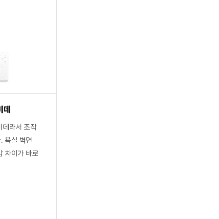
비데
비데라서 조작
. 욕실 벽면
감 차이가 바로