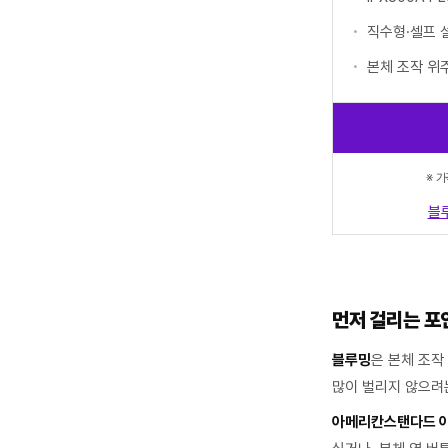
직수형·셀프 
본체 조작 위
※ 
블
먼저 걸리는 포
블루밍
은 본체 조작
많이 벌리지 않으려는
아메리칸스탠다드 