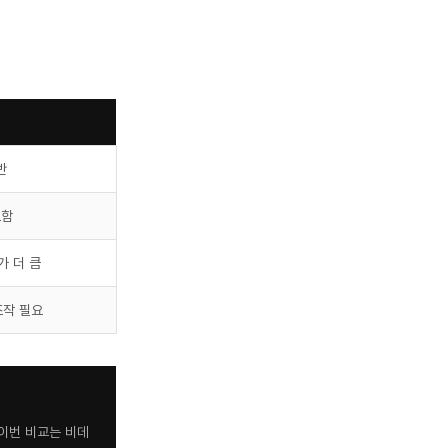
반
포함
가 더 큼
조작 필요
이번 비교는 비데