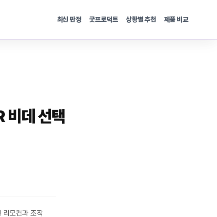
최신 판정
굿프로덕트
상황별 추천
제품 비교
 비데 선택
선 리모컨과 조작