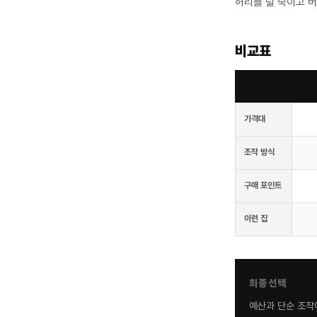
허리를 덜 숙이고 버
비교표
항목
가격대
조작 방식
구매 포인트
이런 집
최종선택
예산과 단순 조작