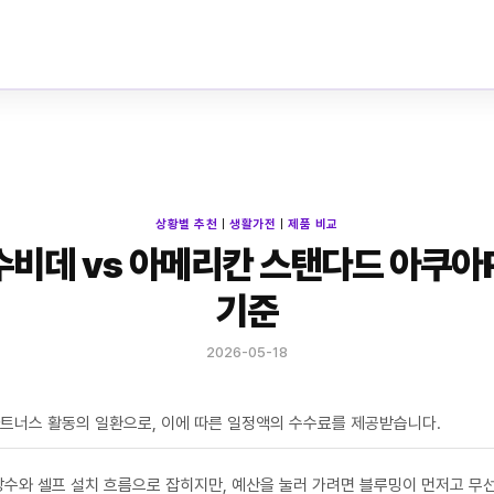
상황별 추천
|
생활가전
|
제품 비교
수비데 vs 아메리칸 스탠다드 아쿠아R
기준
2026-05-18
파트너스 활동의 일환으로, 이에 따른 일정액의 수수료를 제공받습니다.
방수와 셀프 설치 흐름으로 잡히지만, 예산을 눌러 가려면 블루밍이 먼저고 무