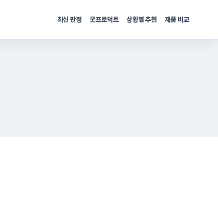
최신 판정
굿프로덕트
상황별 추천
제품 비교