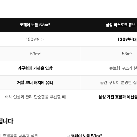
코웨이 노블 53㎡
삼성 비스포크 큐브
150만원대
120만원대
53㎡
53㎡
가구형에 가까운 인상
큐브형 구조가 
거실 코너 배치에 유리
공간 구획이 분명한 집
배치 인상과 관리 단순함을 우선할 때
삼성 가전 흐름과 예산을
됩니다
체 존재감을 낮추고 싶음
→
코웨이 노블 53㎡