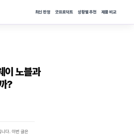
최신 판정
굿프로덕트
상황별 추천
제품 비교
웨이 노블과
까?
니다. 이번 글은