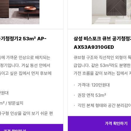
공기청정기2 53㎡ AP-
삼성 비스포크 큐브 공기청정
AX53A9310GED
쪽에 가까운 인상으로 배치되는
큐브형 구조와 직선적인 외형이 
정기입니다. 거실 동선 안에서
급입니다. 같은 53㎡라도 분명한
줄이고 싶은 집에서 먼저 후보에
가전 흐름을 같이 보려는 집에서 
가격대: 120만원대
만원대
권장 면적 53㎡
㎡ / 방문설치
각진 본체 형태와 공간 분리감이
가구형 인상을 같이 보기 쉬운 편
가격 확인하기