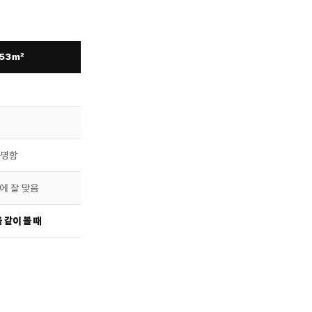
 53㎡
분명함
에 잘 맞음
 같이 볼 때