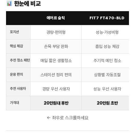
한눈에 비교
에어르 슬릭
FIT7 FT470-BLD
포지션
경량·편의형
성능·가성비형
핵심 체감
손목 부담 완화
흡입 성능 체감
추천 청소 패턴
매일 짧은 생활청소
주기적 메인 청소
운용 편의
스테이션 정리 편의
상황별 자동조절
추천 사용자
경량 우선 사용자
성능 우선 사용자
가격대
20만원대 후반
20만원 초반
← 좌우로 스크롤하세요